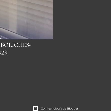
 BOLICHES-
929
Con tecnología de Blogger